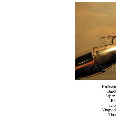
Kroksto
Bindt
Stjärt
Rib
Krop
Vingsäck
Thor