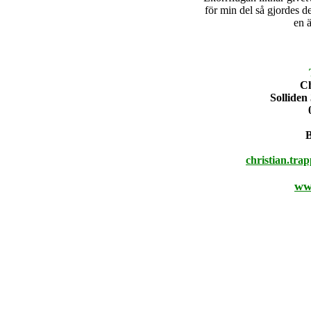
för min del så gjordes den
en 
Ch
Solliden
christian.tra
ww