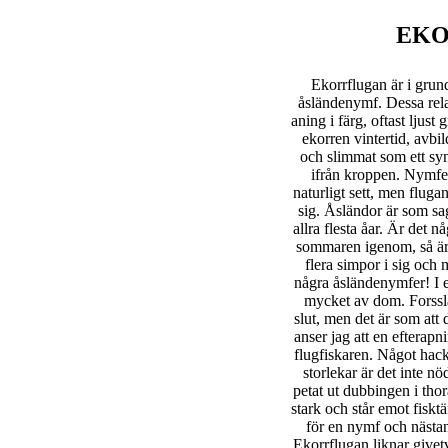
EKO
Ekorrflugan är i grund
åsländenymf. Dessa rela
aning i färg, oftast ljust 
ekorren vintertid, avbild
och slimmat som ett synt
ifrån kroppen. Nymfen
naturligt sett, men fluga
sig. Åsländor är som sa
allra flesta åar. Är det n
sommaren igenom, så är 
flera simpor i sig och
några åsländenymfer! I e
mycket av dom. Forsslä
slut, men det är som att 
anser jag att en efterap
flugfiskaren. Något hacke
storlekar är det inte nö
petat ut dubbingen i tho
stark och står emot fisktä
för en nymf och nästan
Ekorrflugan liknar givetv