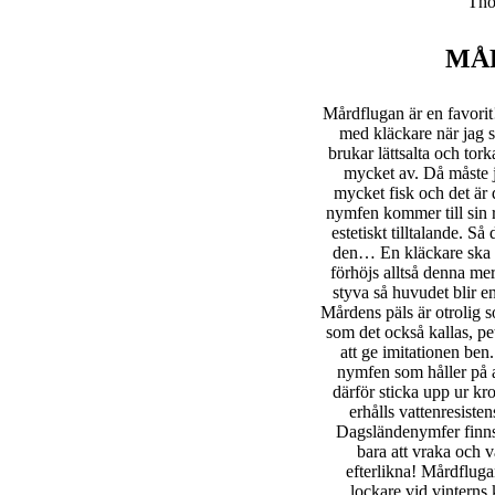
Tho
MÅ
Mårdflugan är en favorit
med kläckare när jag sk
brukar lättsalta och tork
mycket av. Då måste ja
mycket fisk och det är
nymfen kommer till sin r
estetiskt tilltalande. Så 
den… En kläckare ska h
förhöjs alltså denna me
styva så huvudet blir e
Mårdens päls är otrolig 
som det också kallas, pe
att ge imitationen be
nymfen som håller på at
därför sticka upp ur k
erhålls vattenresisten
Dagsländenymfer finns 
bara att vraka och v
efterlikna! Mårdflug
lockare vid vintern