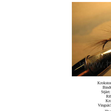
Kroksto
Bindt
Stjärt
Rib
Kro
Vingsäck