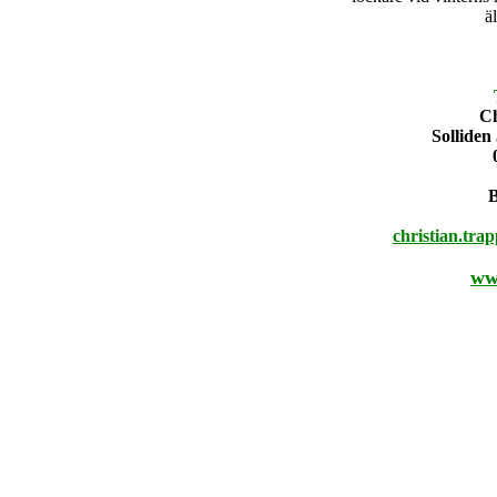
ä
Ch
Solliden
christian.tra
ww