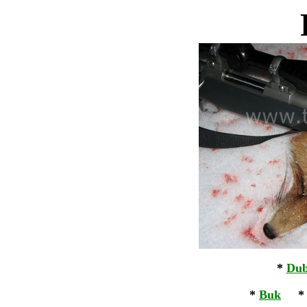
*
Dub
*
B
uk