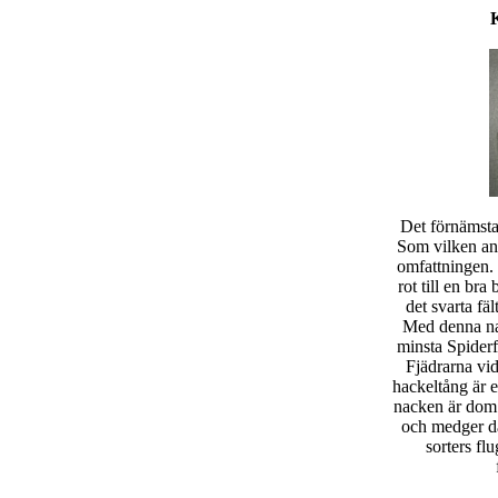
Det förnämsta 
Som vilken ann
omfattningen. 
rot till en bra 
det svarta fä
Med denna na
minsta Spiderfl
Fjädrarna vid
hackeltång är 
nacken är dom 
och medger dä
sorters fl