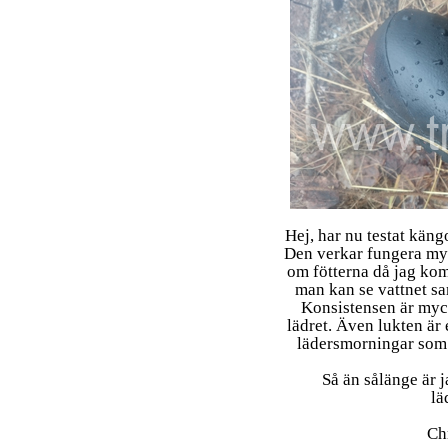
Hej, har nu testat käng
Den verkar fungera myck
om fötterna då jag kom
man kan se vattnet s
Konsistensen är myck
lädret. Även lukten är
lädersmorningar som 
Så än sålänge är 
lä
Ch