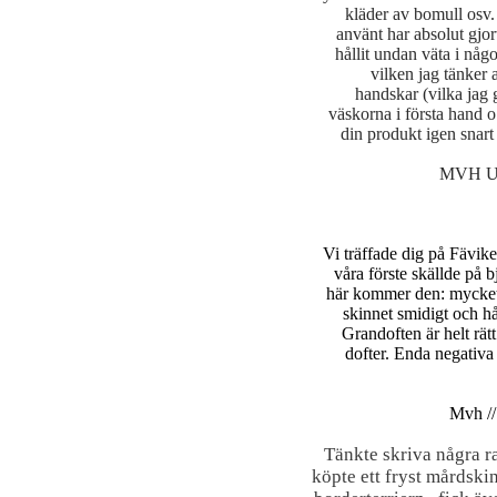
kläder av bomull osv. 
använt har absolut gjort
hållit undan väta i någ
vilken jag tänker 
handskar (vilka jag
väskorna i första hand o
din produkt igen snart
MVH Ulf
Vi träffade dig på Fävike
våra förste skällde på 
här kommer den: mycket 
skinnet smidigt och hå
Grandoften är helt rä
dofter. Enda negativa ä
Mvh //
Tänkte skriva några r
köpte ett fryst mårdski