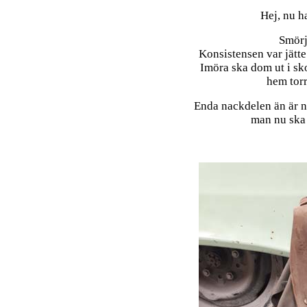
Hej, nu h
Smörj
Konsistensen var jätte 
Imöra ska dom ut i s
hem torr 
Enda nackdelen än är no
man nu ska 