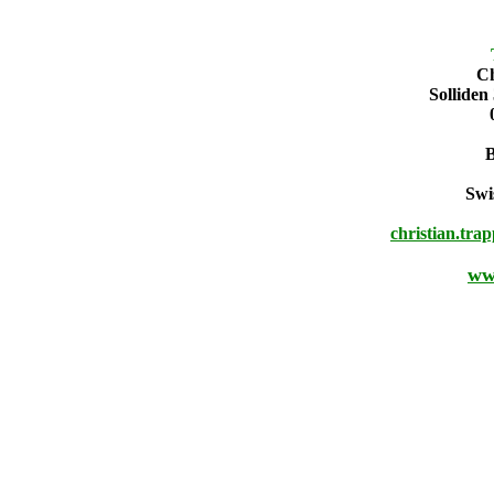
Ch
Solliden
Swi
christian.tra
ww