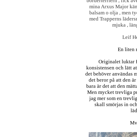
borderterriern , fick ä
mina Arxus Major kän
balsam o olja , men ty
med Trapperns läders
mjuka , lä
Leif H
En liten 
Originalet luktar f
konsistensen och lätt at
det behöver användas mi
det beror på att den är
bara är det att den mätta
Men mycket trevliga pr
jag mer som en trevlig
skall smörjas in och
lä
Mv