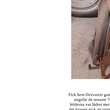
Fick hem försvarets ga
ungefär de senaste 7
bilderna var lädret mer ä
det knappt gick att spän