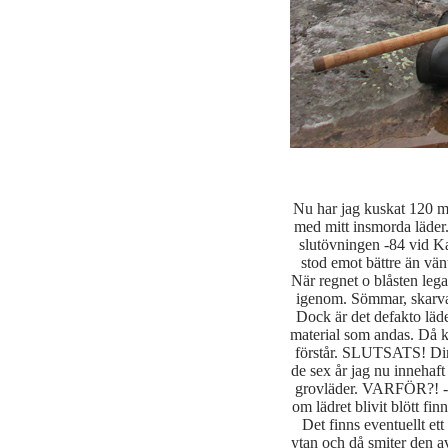
Nu har jag kuskat 120 mil
med mitt insmorda läder.
slutövningen -84 vid Ka
stod emot bättre än vänt
När regnet o blåsten lega
igenom. Sömmar, skarvar
Dock är det defakto läder
material som andas. Då k
förstår. SLUTSATS! Din 
de sex år jag nu innehaf
grovläder. VARFÖR?! - 
om lädret blivit blött finn
Det finns eventuellt et
ytan och då smiter den av