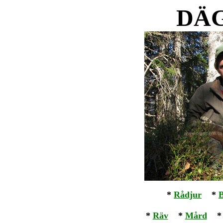
DÄ
*
Rådjur
*
*
Räv
*
Mård